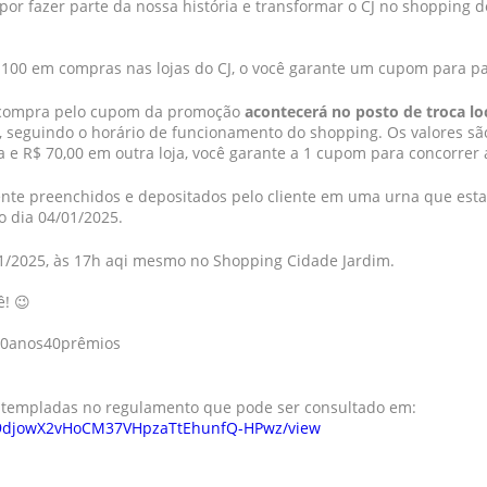
por fazer parte da nossa história e transformar o CJ no shopping 
R$ 100 em compras nas lojas do CJ, o você garante um cupom para par
a compra pelo cupom da promoção
acontecerá no posto de troca loc
, seguindo o horário de funcionamento do shopping. Os valores são
e R$ 70,00 em outra loja, você garante a 1 cupom para concorrer
te preenchidos e depositados pelo cliente em uma urna que estar
o dia 04/01/2025.
01/2025, às 17h aqi mesmo no Shopping Cidade Jardim.
ê! 😉
40anos40prêmios
ntempladas no regulamento que pode ser consultado em:
/d/19djowX2vHoCM37VHpzaTtEhunfQ-HPwz/view