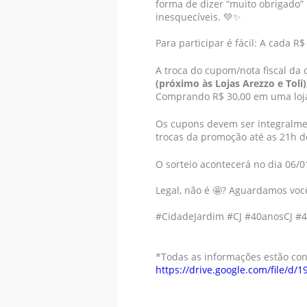
forma de dizer “muito obrigado” 
inesquecíveis. 💚✨
Para participar é fácil: A cada 
A troca do cupom/nota fiscal d
(próximo às Lojas Arezzo e Toli)
Comprando R$ 30,00 em uma loja 
Os cupons devem ser integralmen
trocas da promoção até as 21h d
O sorteio acontecerá no dia 06/
Legal, não é 🤩? Aguardamos voc
#CidadeJardim #CJ #40anosCJ #
*Todas as informações estão co
https://drive.google.com/file